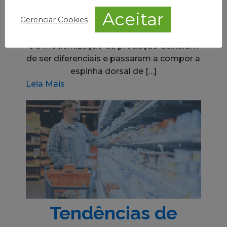
meio a desafios de mercado, alta
Aceitar
Gerenciar Cookies
demanda por segurança alimentar e
pressão por produtividade, a automação
e a modernização da produção deixaram
de ser diferenciais e passaram a compor a
espinha dorsal de […]
Leia Mais
Tendências de