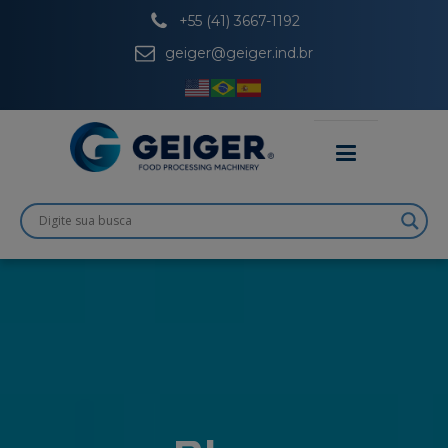
+55 (41) 3667-1192
geiger@geiger.ind.br