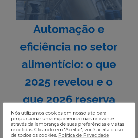
Automação e
eficiência no setor
alimentício: o que
2025 revelou e o
que 2026 reserva
2025 se firmou como um ano decisivo
Nós utilizamos cookies em nosso site para
proporcionar uma experiência mais relevante
para muitas indústrias alimentícias, como
através da lembrança de suas preferências e visitas
laticínios, molhos, sopas e produtos
repetidas. Clicando em "Aceitar", você aceita o uso
conveniência a processados diversos. Em
de todos os cookies.
Política de Privacidade