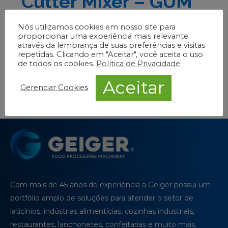
Cutter Mixer – GUM
Leia Mais
Nós utilizamos cookies em nosso site para
proporcionar uma experiência mais relevante
através da lembrança de suas preferências e visitas
repetidas. Clicando em "Aceitar", você aceita o uso
de todos os cookies.
Política de Privacidade
VOLTAR PARA APLICAÇÕES
Aceitar
Gerenciar Cookies
Com mais de 45 anos de experiência a Geiger possui um
portfólio amplo de soluções para atender o setor de
laticínios, indústrias alimentícias, cozinhas industriais,
restaurantes, lanchonetes, confeitarias e muito mais.