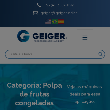
+55 (41) 3667-1192
geiger@geiger.ind.br
Categoria:
Polpa
Veja as máquinas
de frutas
ideais para essa
congeladas
aplicação: