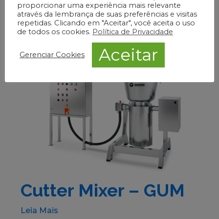
proporcionar uma experiência mais relevante
através da lembrança de suas preferências e visitas
Leia Mais
repetidas. Clicando em "Aceitar", você aceita o uso
de todos os cookies.
Política de Privacidade
Aceitar
Gerenciar Cookies
Cutter Mixer – GUM
Leia Mais