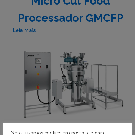
Micro Cut Food
Processador GMCFP
Leia Mais
GUM/SK
Nós utilizamos cookies em nosso site para