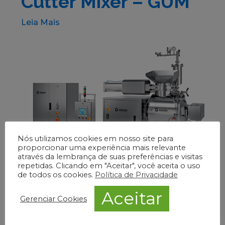
Cutter Mixer – GUM
Leia Mais
Nós utilizamos cookies em nosso site para
proporcionar uma experiência mais relevante
através da lembrança de suas preferências e visitas
repetidas. Clicando em "Aceitar", você aceita o uso
de todos os cookies.
Política de Privacidade
Thermo Cutter Mixer
Aceitar
Gerenciar Cookies