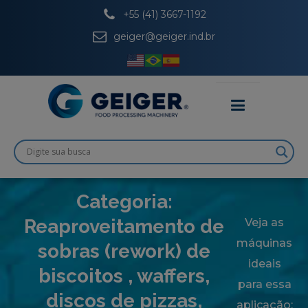
+55 (41) 3667-1192
geiger@geiger.ind.br
Categoria:
Reaproveitamento de
Veja as
máquinas
sobras (rework) de
ideais
biscoitos , waffers,
para essa
discos de pizzas,
aplicação: